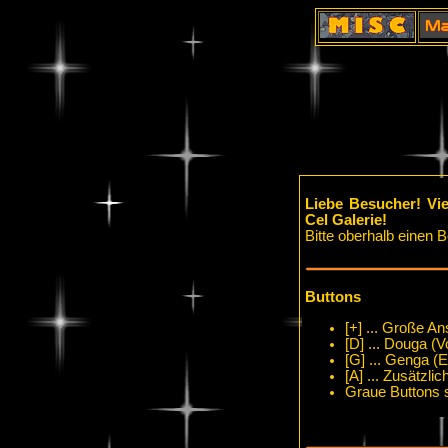
Liebe Besucher! Vie
Cel Galerie!
Bitte oberhalb einen 
Buttons
[+] ... Große An
[D] ... Douga (
[G] ... Genga (E
[A] ... Zusätzlic
Graue Buttons s