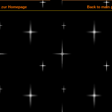
k zur Homepage
Back to main g