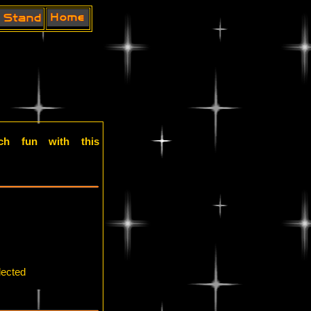
ch fun with this
lected