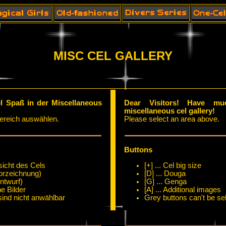
MISC CEL GALLERY
.
l Spaß in der Miscellaneous
Dear Visitors! Have mu
miscellaneous cel gallery!
Bereich auswählen.
Please select an area above.
Buttons
sicht des Cels
[+] ... Cel big size
Vorzeichnung)
[D] ... Douga
ntwurf)
[G] ... Genga
he Bilder
[A] ... Additional images
ind nicht anwählbar
Grey buttons can't be se