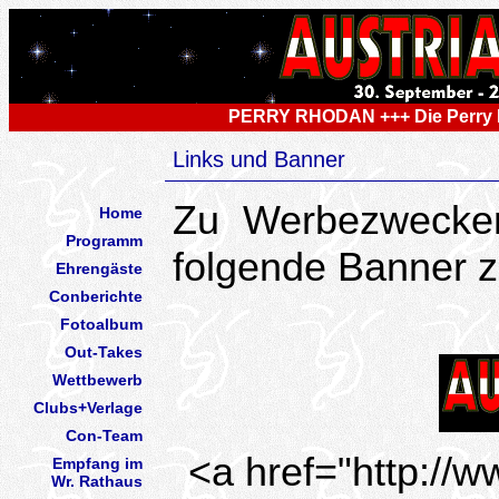
PERRY RHODAN +++ Die Perry
Links und Banner
Zu Werbezwecke
Home
Programm
folgende Banner z
Ehrengäste
Conberichte
Fotoalbum
Out-Takes
Wettbewerb
Clubs+Verlage
Con-Team
<a href="http://w
Empfang im
Wr. Rathaus